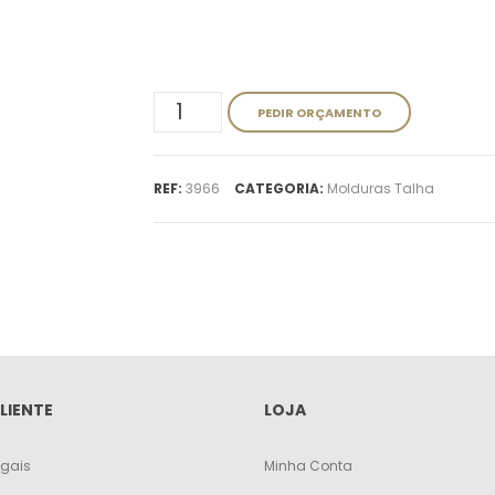
Quantidade
PEDIR ORÇAMENTO
de
REF:
3966
CATEGORIA:
Molduras Talha
Moldura
3966
LIENTE
LOJA
egais
Minha Conta