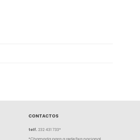
CONTACTOS
telf.
232 431 733*
*Chamada para a rede fixa nacional