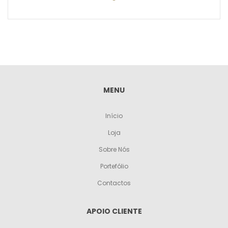
PEDIR ORÇAMENTO
MENU
Início
Loja
Sobre Nós
Portefólio
Contactos
APOIO CLIENTE